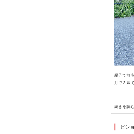
親子で散
月で３歳で
続きを読
ビシ