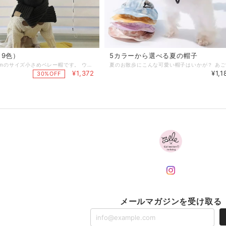
9色）
5カラーから選べる夏の帽子
直径が約13cmのサイズ小さめベレー帽です。 ウール素材だからこれからの季節にぴったり。 【サイズ】 詳しくは商品画像のサイズ表を参考にしてください。 ※海外製品のため、多少の個体差やサイズ誤差が生じる場合があります。 ※1～3cmの差は正常の範囲です。 【ご使用上の注意について必ずご使用前にご確認ください】 ☆商品が到着したらまずはお部屋で試着してみてサイズがあっているかをご確認ください。 ☆サイズ表が適応範囲でもワンちゃんの体型や個体差によっては合わない場合があります。 ☆ご使用前に破損の有無などお確かめください。 【品質について必ずご確認ください】 ★表記のサイズは目安です。実際の寸法は個々に若干異なる場合がございます。 ★服のサイズは素材やデザインにより1～3cmのサイズ誤差が生じる場合ございます。 ★海外生産の為、多少のキズ、汚れがある場合がございますので予めご了承下さい。 ★入荷ロットにより、サイズやデザインが多少変更となる場合がございます。 また、同一カラーの商品であっても色味に違いが生じる場合がございます。 ★ご覧の環境によっては掲載写真と実物の色味が異なる場合がございます。 ★生産ロットにより、文字の意味と洋服の色が不一致の場合があります。ショップのほうでは選択不可のため、 あらかじめご了承ください。品質に問題はございません。 《お届けについて》 ・通常1～2日での発送となります。 ・複数商品をご注文いただいた場合は、すべての商品がそろってからの発送となります。ご了承ください。 犬服 ドッグウェア 犬 服 送料無料 ベレー帽 帽子 カラフル ウール コーディネート 写真映え 秋 冬 韓国風 小型犬 ペットウェア 服 犬の服 プレゼント 人気 かわいい おしゃれ dog dogfashion doglover dogs doglife dogwear
¥1,372
¥1,1
30%OFF
メールマガジンを受け取る