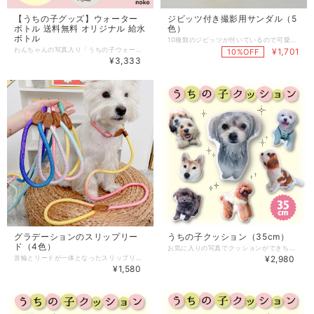
【うちの子グッズ】ウォーター
ジビッツ付き撮影用サンダル（5
ボトル 送料無料 オリジナル 給水
色）
ボトル
10種類のジビッツが付いているので可愛くデコれる♪ ※本商品は、主に撮影用として使用していただくアクセサリ小物のため、 散歩等で履いたた場合の安全上の保障はいたしかねます。 ※アクセサリー（ジビッツ）はおまかせとなります。 ※２足分で１商品となります。 【サイズ】 長さ約8.5cm、幅約4cm、全体の高さ約4cm ※海外製品のため、多少の個体差やサイズ誤差が生じる場合があります。 ※1～3cmの差は正常の範囲です。 【品質について必ずご確認ください】 ★表記のサイズは目安です。実際の寸法は個々に若干異なる場合がございます。 ★海外生産の為、多少のキズ、汚れがある場合がございますので予めご了承下さい。 ★入荷ロットにより、サイズやデザインが多少変更となる場合がございます。 また、同一カラーの商品であっても色味に違いが生じる場合がございます。 ★ご覧の環境によっては掲載写真と実物の色味が異なる場合がございます。 《お届けについて》 ・通常1～2日での発送となります。 ・複数商品をご注文いただいた場合は、すべての商品がそろってからの発送となります。ご了承ください。 犬服 ドッグウェア 犬 服 送料無料 小型犬 サンダル スリッパ クロックス 通気性 アクセサリー ジビッツ デコ お散歩 撮影 ペットウェア 服 犬の服 プレゼント 人気 かわいい おしゃれ dog dogfashion doglover dogs doglife dogwear
わんちゃんの写真入り「うちの子ウォーターボトル」で 毎日のお散歩をもっと楽しく！ ボタンを押すだけで水を出したり戻したりできる 便利なウォーターボトルです。 容量は400mlで、カップの部分も大き目。 お友達のわんちゃんのお写真でおつくりする方も多いですよ。 贈り物としても喜ばれます♪ 【注文から納品までの流れ】 １ まずはこちらの商品をカートに入れて注文をお願いします。 その際、以下の点について記入、またはお選びください。 ・切り抜きのタイプを、「全身」「お顔のみ」からお選びください。 ・写真の背景の色を、「白」「グレー」「ピンク」「イエロー」「ブルー」からお選びください。 ・わんちゃんの数を4匹までお選びください。 2 わんちゃんのお写真やお名前の送付は、LINEが便利です。 注文後、上記のQRコードを読み取り、LINEに登録してください。 ※LINEのショップ名は「イヌコレ」となっています。ご了承ください。 （LINEではなくメールでも大丈夫です。
¥1,701
10%OFF
¥3,333
グラデーションのスリップリー
うちの子クッション（35cm）
ド（4色）
お気に入りの写真でクッションができちゃう♪ サプライズのギフトとしても最適(^^) とっても喜ばれますよ♪ 大きさは35cm、53cm、72cmの3種類で このページでは35cmを購入できます。 【クッションのタイプについて】 「お顔のみ」か「全身」を、オプションにてお選びください。 【ラッピングについて】 ★ラッピングをご希望の方には、ギフト用の袋とリボンにてラッピングさせていただきます。 ★オプションで、ラッピングについてお選びください。 （キャンペーン中につき無料。※色や大きさはショップにお任せとなります。） 【お写真について】
首輪とリードが一体となったスリップリード。 サッと装着できて便利です。 色もお洒落で可愛い♪ 【サイズ】 Sサイズ：太さ直径0.8cm、リード長1.5ｍ Mサイズ：太さ直径1.2cm、リード長1.5ｍ ※海外製品のため、多少の個体差やサイズ誤差が生じる場合があります。 ※1～3cmの差は正常の範囲です。 【素材】 ロープ外側：ナイロン ロープ内側：ポリエステルロープ 安全バックル：合金 リミットバックル：PUレザー 【使い方】 ★リードをつける時には、リングに通ったロープ（持ち手につながる方）が、首の上にかかるようにして、頭に通します。 ★ロープは、なるべく首もとではなく、耳の裏からアゴの下あたりにかけるようにしてください。 ★サイズが決まったら、リミットバックルをスライドさせて首輪が広がらないようにします。 ★歩行中は、リードがピンと張らないように、たわんだ状態で持ちます。 【品質について必ずご確認ください】 ★表記のサイズは目安です。実際の寸法は個々に若干異なる場合がございます。 ★服のサイズは素材やデザインにより1～3cmのサイズ誤差が生じる場合ございます。 ★海外生産の為、多少のキズ、汚れがある場合がございますので予めご了承下さい。 ★入荷ロットにより、サイズやデザインが多少変更となる場合がございます。 また、同一カラーの商品であっても色味に違いが生じる場合がございます。 ★ご覧の環境によっては掲載写真と実物の色味が異なる場合がございます。 ★生産ロットにより、文字の意味と洋服の色が不一致の場合があります。ショップのほうでは選択不可のため、 あらかじめご了承ください。品質に問題はございません。 《お届けについて》 ・通常1～2日での発送となります。 ・複数商品をご注文いただいた場合は、すべての商品がそろってからの発送となります。ご了承ください。 犬服 ドッグウェア 犬 服 送料無料 小型犬 リード スリップリード 首輪 一体型 簡単装着 グラデーション カラフル お散歩 安全 上部 ペットウェア 服 犬の服 プレゼント 人気 かわいい おしゃれ dog dogfashion doglover dogs doglife dogwear
¥2,980
¥1,580