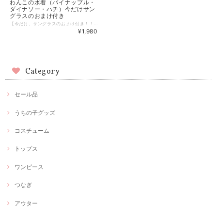
わんこの水着（パイナップル・
ダイナソー・ハチ）今だけサン
グラスのおまけ付き
【今だけ、サングラスのおまけ付き！！】 夏のレジャーに！可愛い水着で注目の的♡ 適度な収縮性のある、着心地の良い水着です。 柔らかで快適な仕様のショルダーストラップになっています♪ ※サングラスの色はスタッフお任せとなります♡ 【サイズ】 S：着丈25cm、胴回り35cm M：着丈30cm、胴回り40cm 詳しくは商品画像のサイズ表を参考にしてください。 ※海外製品のため、多少の個体差やサイズ誤差が生じる場合があります。 ※1～3cmの差は正常の範囲です。 【ご使用上の注意について必ずご使用前にご確認ください】 ☆商品が到着したらまずはお部屋で試着してみてサイズがあっているかをご確認ください。 ☆サイズ表が適応範囲でもワンちゃんの体型や個体差によっては合わない場合があります。 ☆ご使用前に破損の有無などお確かめください。 【品質について必ずご確認ください】 ★表記のサイズは目安です。実際の寸法は個々に若干異なる場合がございます。 ★服のサイズは素材やデザインにより1～3cmのサイズ誤差が生じる場合ございます。 ★海外生産の為、多少のキズ、汚れがある場合がございますので予めご了承下さい。 ★入荷ロットにより、サイズやデザインが多少変更となる場合がございます。 また、同一カラーの商品であっても色味に違いが生じる場合がございます。 ★ご覧の環境によっては掲載写真と実物の色味が異なる場合がございます。 ★生産ロットにより、文字の意味と洋服の色が不一致の場合があります。ショップのほうでは選択不可のため、 あらかじめご了承ください。品質に問題はございません。 《お届けについて》 ・通常1～2日での発送となります。 ・複数商品をご注文いただいた場合は、すべての商品がそろってからの発送となります。ご了承ください。 犬服 ドッグウェア 犬 服 送料無料 春 夏 summer キャミソール タンクトップ 水着 スイムウェア やわらか パイナップル ダイナソー 恐竜 ハチ 蜂 bee 伸縮性 通気性 小型犬 ペットウェア 服 犬の服 プレゼント 人気 かわいい おしゃれ dog dogfashion doglover dogs doglife dogwear
¥1,980
Category
セール品
うちの子グッズ
コスチューム
トップス
ワンピース
つなぎ
アウター