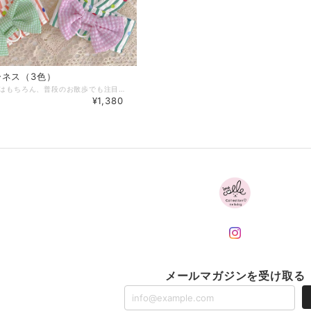
ーネス（3色）
夏のイベントはもちろん、普段のお散歩でも注目の的♪ 内側はメッシュ地なので涼し気！ 【サイズ】 XS：胸囲32cm、着丈17cm Ｓ：胸囲36cm、着丈21cm Ｍ：胸囲40cm、着丈22cm Ｌ：胸囲44cm、着丈25cm ※海外製品のため、多少の個体差やサイズ誤差が生じる場合があります。 ※1～3cmの差は正常の範囲です。 【リードサイズ】 リードの全長（持ち手含む）：約132cm 持ち手の長さ：約13cm リードの幅：約2cm 【ご使用上の注意について必ずご使用前にご確認ください】 ☆商品が到着したらまずはお部屋で試着してみてサイズがあっているかをご確認ください。 ☆サイズ表が適応範囲でもワンちゃんの体型や個体差によっては合わない場合があります。 ☆ご使用前に破損の有無などお確かめください。 【品質について必ずご確認ください】 ★表記のサイズは目安です。実際の寸法は個々に若干異なる場合がございます。 ★服のサイズは素材やデザインにより1～3cmのサイズ誤差が生じる場合ございます。 ★海外生産の為、多少のキズ、汚れがある場合がございますので予めご了承下さい。 ★入荷ロットにより、サイズやデザインが多少変更となる場合がございます。 また、同一カラーの商品であっても色味に違いが生じる場合がございます。 ★ご覧の環境によっては掲載写真と実物の色味が異なる場合がございます。 ★生産ロットにより、文字の意味と洋服の色が不一致の場合があります。ショップのほうでは選択不可のため、 あらかじめご了承ください。品質に問題はございません。 《お届けについて》 ・通常1～2日での発送となります。 ・複数商品をご注文いただいた場合は、すべての商品がそろってからの発送となります。ご了承ください。 犬服 ドッグウェア 犬 服 送料無料 小型犬 普段使い 浴衣 ハーネス リード イベント 涼しい 綿 通気性 ペットウェア 服 犬の服 プレゼント 人気 かわいい おしゃれ dog dogfashion doglover dogs doglife dogwear
¥1,380
メールマガジンを受け取る