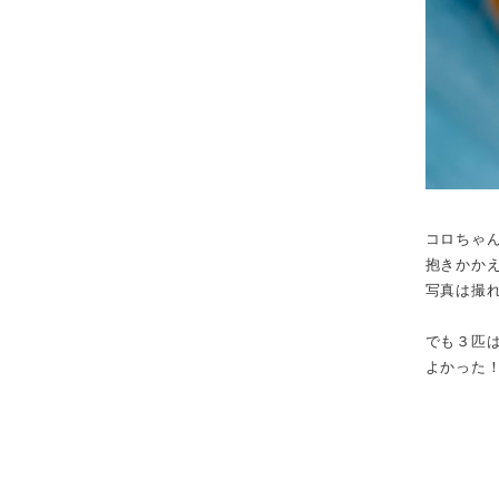
コロちゃ
抱きかか
写真は撮
でも３匹
よかった